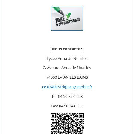
u
l
é
Nous contacter
Lycée Anna de Noailles
2, Avenue Anna de Noailles
74500 EVIAN LES BAINS
ce.0740051d@ac-grenoble.fr
Tel: 04 50 75 02 98
Fax: 04 50 74 63 36