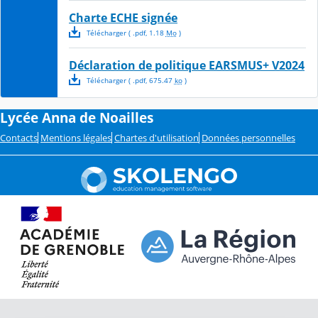
Charte ECHE signée
Télécharger
( .
pdf
,
1.18
Mo
)
Déclaration de politique EARSMUS+ V2024
Télécharger
( .
pdf
,
675.47
ko
)
Lycée Anna de Noailles
Contacts
Mentions légales
Chartes d'utilisation
Données personnelles