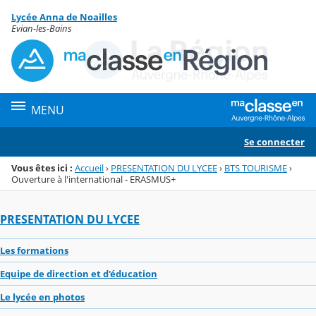
Panneau de gestion des cookies
Lycée Anna de Noailles
Menu de la rubrique
Contenu
Evian-les-Bains
MENU
Se connecter
Vous êtes ici :
Accueil
›
PRESENTATION DU LYCEE
›
BTS TOURISME
›
Ouverture à l'international - ERASMUS+
PRESENTATION DU LYCEE
Les formations
Equipe de direction et d'éducation
Le lycée en photos