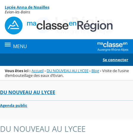
Panneau de gestion des cookies
Lycée Anna de Noailles
Menu de la rubrique
Contenu
Evian-les-Bains
MENU
Se connecter
Vous êtes ici :
Accueil
›
DU NOUVEAU AU LYCEE
›
Blog
›
Visite de l’usine
d’embouteillage des eaux d’Evian.
DU NOUVEAU AU LYCEE
Agenda public
DU NOUVEAU AU LYCEE