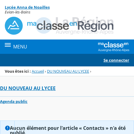
Panneau de gestion des cookies
Lycée Anna de Noailles
Menu de la rubrique
Contenu
Evian-les-Bains
MENU
Se connecter
Vous êtes ici :
Accueil
›
DU NOUVEAU AU LYCEE
›
DU NOUVEAU AU LYCEE
Agenda public
Aucun élément pour l'article « Contacts » n'a été
publié.