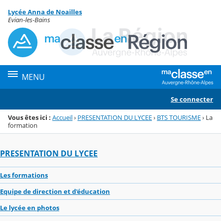
Panneau de gestion des cookies
Lycée Anna de Noailles
Menu de la rubrique
Contenu
Evian-les-Bains
MENU
Se connecter
Vous êtes ici :
Accueil
›
PRESENTATION DU LYCEE
›
BTS TOURISME
›
La
formation
PRESENTATION DU LYCEE
Les formations
Equipe de direction et d'éducation
Le lycée en photos