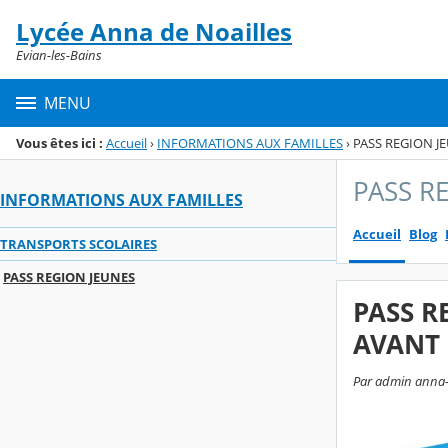
Panneau de gestion des cookies
Lycée Anna de Noailles
Menu de la rubrique
Contenu
Evian-les-Bains
MENU
Vous êtes ici :
Accueil
›
INFORMATIONS AUX FAMILLES
›
PASS REGION J
PASS R
INFORMATIONS AUX FAMILLES
Accueil
Blog
TRANSPORTS SCOLAIRES
PASS REGION JEUNES
PASS R
AVANT 
Par admin anna-de