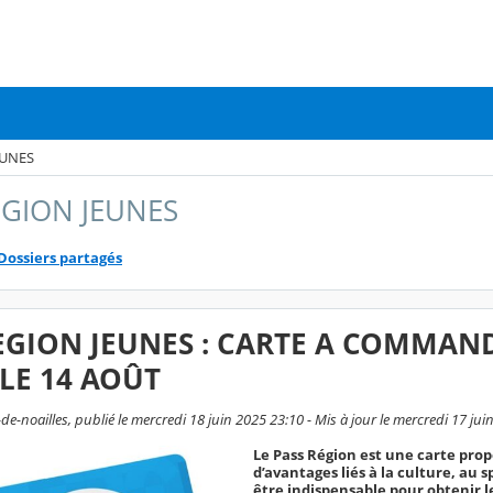
EUNES
EGION JEUNES
Dossiers partagés
EGION JEUNES : CARTE A COMMANDE
LE 14 AOÛT
-noailles, publié le mercredi 18 juin 2025 23:10 - Mis à jour le mercredi 17 jui
Le Pass Région est une carte pro
d’avantages liés à la culture, au s
être indispensable pour obtenir 