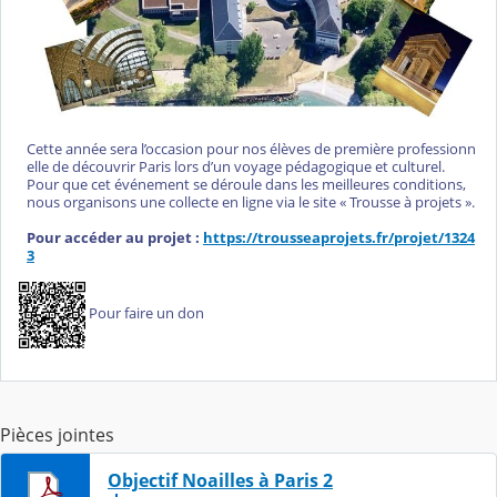
Cette
année
sera
l’occasion
pour
nos
élèves
de
première
professionn
elle
de
découvrir Paris lors d’un voyage pédagogique et culturel.
Pour que cet
événement se déroule dans les meilleures conditions,
nous organisons une
collecte en
ligne
via
le site
«
Trousse
à projets
».
Pour
accéder
au
projet
:
https://trousseaprojets.fr/projet/1324
3
Pour faire un don
Pièces jointes
Objectif Noailles à Paris 2