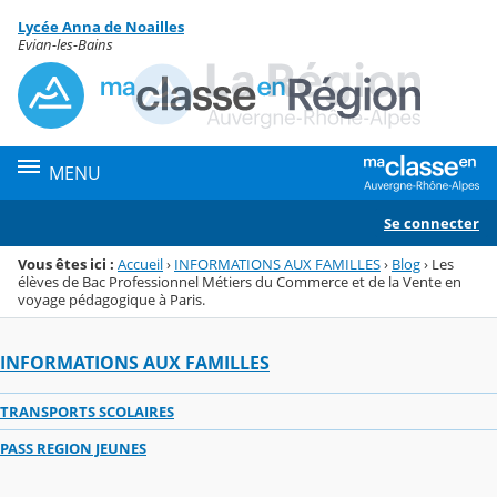
Panneau de gestion des cookies
Lycée Anna de Noailles
Menu de la rubrique
Contenu
Evian-les-Bains
MENU
Se connecter
Vous êtes ici :
Accueil
›
INFORMATIONS AUX FAMILLES
›
Blog
›
Les
élèves de Bac Professionnel Métiers du Commerce et de la Vente en
voyage pédagogique à Paris.
INFORMATIONS AUX FAMILLES
TRANSPORTS SCOLAIRES
PASS REGION JEUNES