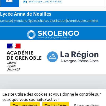
Télécharger
( .
pdf
,
637.80
ko
)
Lycée Anna de Noailles
Contacts
Mentions légales
Chartes d'utilisation
Données personnelles
Ce site utilise des cookies et vous donne le contrôle sur
ceux que vous souhaitez activer
Tout accepter
Tout refuser
Personnaliser