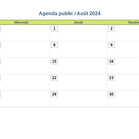
Agenda public / Août 2024
Mercredi
Jeudi
Vendre
1
2
8
9
15
16
22
23
29
30