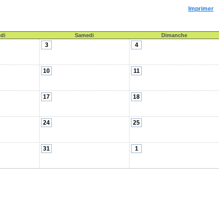
Imprimer
di
Samedi
Dimanche
3
4
10
11
17
18
24
25
31
1