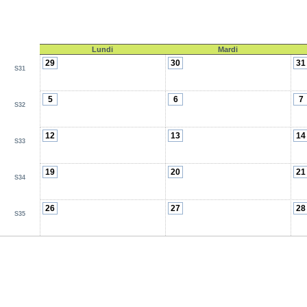
Lundi
Mardi
29
30
31
S31
5
6
7
S32
12
13
14
S33
19
20
21
S34
26
27
28
S35