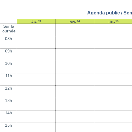
Agenda public / Sem
lun.
13
mar.
14
mer.
15
Sur la
journée
08h
09h
10h
11h
12h
13h
14h
15h