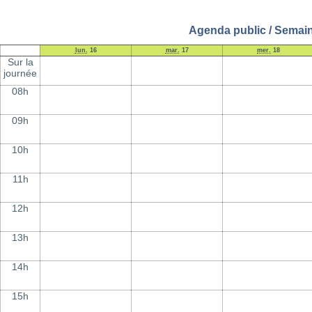
Agenda public / Semain
lun.
16
mar.
17
mer.
18
Sur la
journée
08h
09h
10h
11h
12h
13h
14h
15h