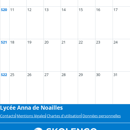
S20
11
12
13
14
15
16
17
S21
18
19
20
21
22
23
24
S22
25
26
27
28
29
30
31
Lycée Anna de Noailles
Contacts
Mentions légales
Chartes d'utilisation
Données personnelles