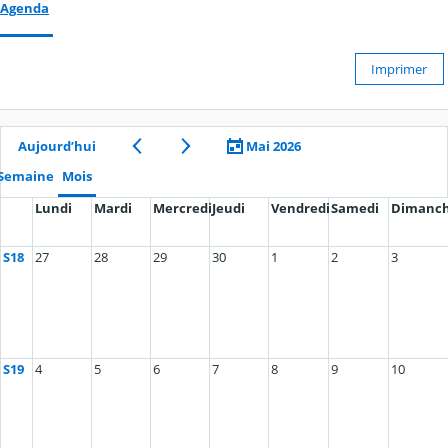
Agenda
Imprimer
Aujourd’hui
Mai 2026
Semaine
Mois
Lundi
Mardi
Mercredi
Jeudi
Vendredi
Samedi
Dimanc
S18
27
28
29
30
1
2
3
S19
4
5
6
7
8
9
10