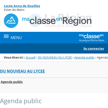
Panneau de gestion des cookies
Lycée Anna de Noailles
Menu de la rubrique
Contenu
Evian-les-Bains
MENU
Se connecter
Vous êtes ici :
Accueil
›
DU NOUVEAU AU LYCEE
›
Agenda public
›
Agenda
DU NOUVEAU AU LYCEE
Agenda public
Agenda public