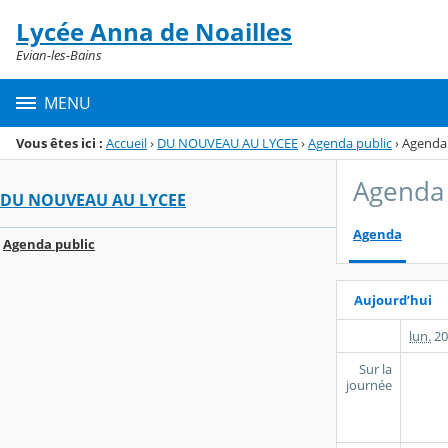
Panneau de gestion des cookies
Lycée Anna de Noailles
Menu de la rubrique
Contenu
Evian-les-Bains
MENU
Vous êtes ici :
Accueil
›
DU NOUVEAU AU LYCEE
›
Agenda public
›
Agenda
Agenda 
DU NOUVEAU AU LYCEE
Agenda
Agenda public
Aujourd’hui
lun.
20
Sur la
journée