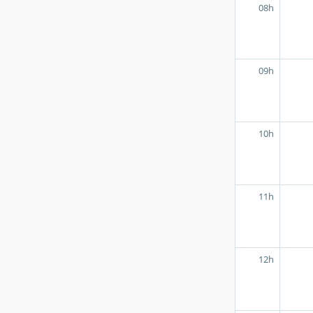
08h
09h
10h
11h
12h