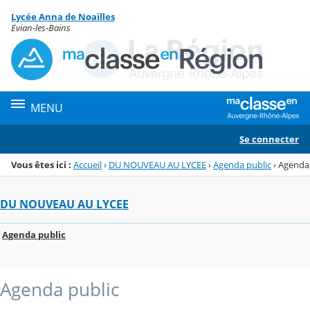
Panneau de gestion des cookies
Lycée Anna de Noailles
Menu de la rubrique
Contenu
Evian-les-Bains
MENU
Se connecter
Vous êtes ici :
Accueil
›
DU NOUVEAU AU LYCEE
›
Agenda public
›
Agenda
DU NOUVEAU AU LYCEE
Agenda public
Agenda public