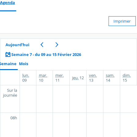
Agenda
Imprimer
Aujourd’hui
Semaine 7 - du 09 au 15 Février 2026
Semaine
Mois
lun.
mar.
mer.
ven.
sam.
dim.
jeu.
12
09
10
11
13
14
15
Sur la
journée
08h