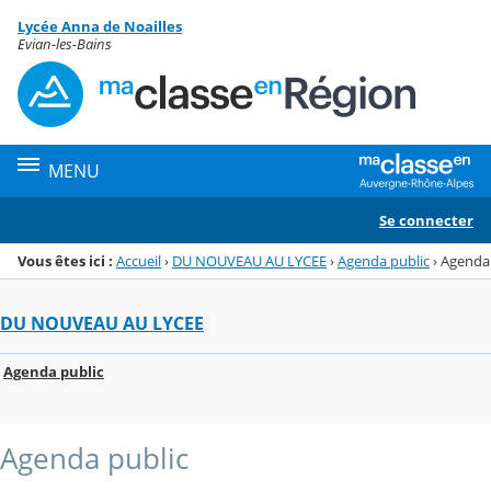
Panneau de gestion des cookies
Lycée Anna de Noailles
Menu de la rubrique
Contenu
Evian-les-Bains
MENU
Se connecter
Vous êtes ici :
Accueil
›
DU NOUVEAU AU LYCEE
›
Agenda public
›
Agenda
DU NOUVEAU AU LYCEE
Agenda public
Agenda public