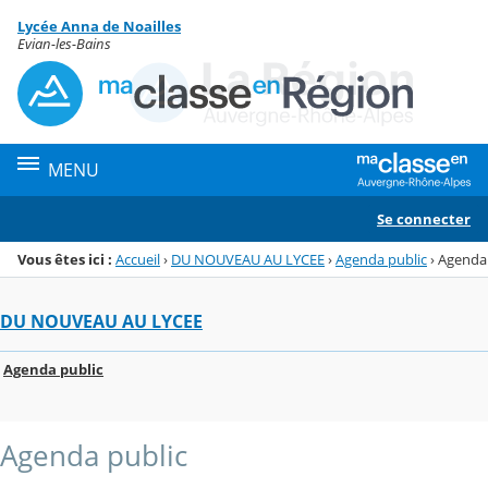
Panneau de gestion des cookies
Lycée Anna de Noailles
Menu de la rubrique
Contenu
Evian-les-Bains
MENU
Se connecter
Vous êtes ici :
Accueil
›
DU NOUVEAU AU LYCEE
›
Agenda public
›
Agenda
DU NOUVEAU AU LYCEE
Agenda public
Agenda public