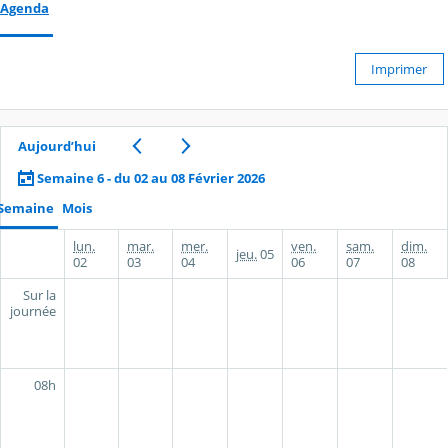
Agenda
Imprimer
Aujourd’hui
Semaine 6 - du 02 au 08 Février 2026
Semaine
Mois
lun.
mar.
mer.
ven.
sam.
dim.
jeu.
05
02
03
04
06
07
08
Sur la
journée
08h