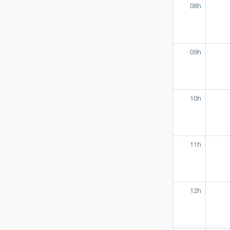
08h
09h
10h
11h
12h