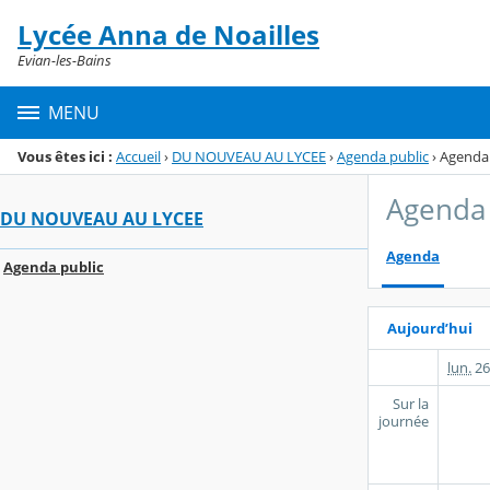
Panneau de gestion des cookies
Lycée Anna de Noailles
Menu de la rubrique
Contenu
Evian-les-Bains
MENU
Vous êtes ici :
Accueil
›
DU NOUVEAU AU LYCEE
›
Agenda public
›
Agenda
Agenda 
DU NOUVEAU AU LYCEE
Agenda
Agenda public
Aujourd’hui
lun.
26
Sur la
journée