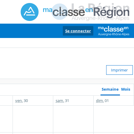
Se connecter
Imprimer
Semaine
Mois
ven.
30
sam.
31
dim.
01