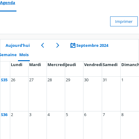
Agenda
Imprimer
Aujourd’hui
Septembre 2024
Semaine
Mois
Lundi
Mardi
Mercredi
Jeudi
Vendredi
Samedi
Dimanc
S35
26
27
28
29
30
31
1
S36
2
3
4
5
6
7
8