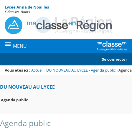
Panneau de gestion des cookies
Lycée Anna de Noailles
Menu de la rubrique
Contenu
Evian-les-Bains
MENU
Se connecter
Vous êtes ici :
Accueil
›
DU NOUVEAU AU LYCEE
›
Agenda public
›
Agenda
DU NOUVEAU AU LYCEE
Agenda public
Agenda public